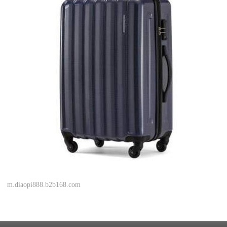
m.diaopi888.b2b168.com