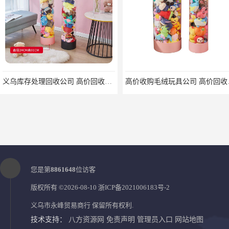
义乌库存处理回收公司 高价回收库存积压 大量尾货回收
高价收购毛绒
您是第
8861648
位访客
版权所有 ©2026-08-10
浙ICP备2021006183号-2
义乌市永峰贸易商行
保留所有权利.
技术支持：
八方资源网
免责声明
管理员入口
网站地图
库存积压处理公司 义乌市永峰贸易商行
尾货库存