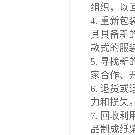
组织，以
4. 重
其具备新
款式的服
5. 寻
家合作、
6. 退
力和损失
7. 回
品制成纸