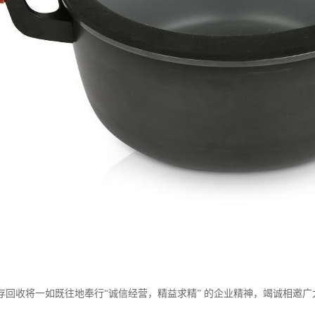
存回收将一如既往地奉行“诚信经营，精益求精” 的企业精神，竭诚相邀