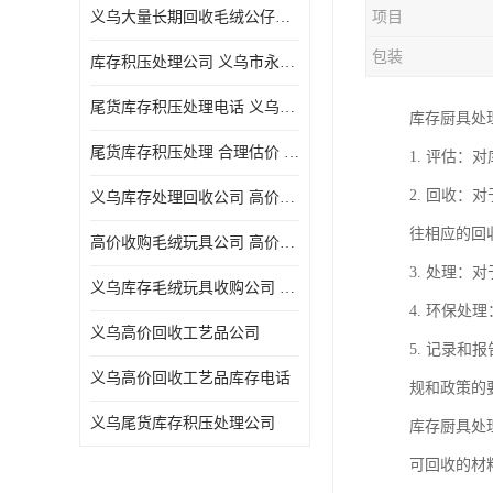
义乌大量长期回收毛绒公仔公司 高价回收库存积压 高价回收 欢迎电话咨询
项目
五金工具库存回收
包装
库存积压处理公司 义乌市永峰贸易商行
库存厨具回收
尾货库存积压处理电话 义乌市永峰贸易商行
库存厨具处
文具用品回收
尾货库存积压处理 合理估价 量大量小均可
1. 评估
厨房用品库存回收
2. 回收
义乌库存处理回收公司 高价回收库存积压 大量尾货回收
回收库存
往相应的回
高价收购毛绒玩具公司 高价回收库存积压 回收库存 二手勿扰
库存回收
3. 处理
义乌库存毛绒玩具收购公司 高价回收库存积压 义乌市永峰贸易商行
4. 环保
义乌高价回收工艺品公司
5. 记录
义乌高价回收工艺品库存电话
规和政策的
义乌尾货库存积压处理公司
库存厨具处
可回收的材