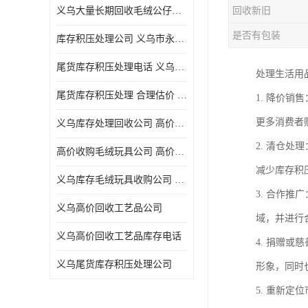
义乌大量长期回收毛绒公仔公司 高价回收库存积压 高价回收 欢迎电话咨询
回收新旧
五金工具库存回收
是否有包装
库存积压处理公司 义乌市永峰贸易商行
库存厨具回收
尾货库存积压处理电话 义乌市永峰贸易商行
处理生活用
文具用品回收
尾货库存积压处理 合理估价 量大量小均可
1. 降价
厨房用品库存回收
更多消费者
义乌库存处理回收公司 高价回收库存积压 大量尾货回收
回收库存
2. 清仓
高价收购毛绒玩具公司 高价回收库存积压 回收库存 二手勿扰
库存回收
减少库存积
义乌库存毛绒玩具收购公司 高价回收库存积压 义乌市永峰贸易商行
3. 合作
义乌高价回收工艺品公司
域，并进行
义乌高价回收工艺品库存电话
4. 捐赠
义乌尾货库存积压处理公司
形象，同时
5. 重新