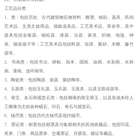
工艺品分类:
1、类：包括历史、古代建筑物实物资料、雕塑、铭刻、器具、民间
艺术品、文具文娱用品、戏曲道具品、工艺美术品、革命等。其中
器具包括金银器、锡铅器、漆器、法器、家具、织物、地毯、钟
表、烟壶扇子等；工艺美术品包括料器、珐琅、紫砂、木雕、藤竹
器等。
2、书画类：包括书法、碑帖、拓本、国画、油画、水彩画、水粉
画、漆画、连环画等。
3、陶瓷类：包括陶器、瓷器、紫砂陶等。
4、玉器类：包括玉礼器、玉兵器、玉器具，以及玉陈设器等。
5、珠宝、名石和观赏石类：包括雕琢的珠宝翠玉，以及形成未经人
工雕琢为主的各种砚石、印石、奇石与观赏石。
6、钱币类：包括历代古钱币及现代钱币。
7、票证类：邮票包括邮票及与集邮相关的其他收藏品。包括印花、
奖券、门券、商品票券、交通票证、月膘花、镖证等藏品。