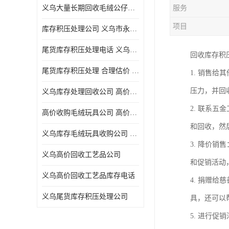
义乌大量长期回收毛绒公仔公司 高价回收库存积压 高价回收 欢迎电话咨询
服务
五金工具库存回收
项目
库存积压处理公司 义乌市永峰贸易商行
库存厨具回收
尾货库存积压处理电话 义乌市永峰贸易商行
回收库存积
文具用品回收
尾货库存积压处理 合理估价 量大量小均可
1. 销售
厨房用品库存回收
压力，并回
义乌库存处理回收公司 高价回收库存积压 大量尾货回收
回收库存
2. 联系
高价收购毛绒玩具公司 高价回收库存积压 回收库存 二手勿扰
库存回收
和回收，然
义乌库存毛绒玩具收购公司 高价回收库存积压 义乌市永峰贸易商行
3. 降价
义乌高价回收工艺品公司
和促销活动
义乌高价回收工艺品库存电话
4. 捐赠
义乌尾货库存积压处理公司
具，还可以
5. 进行