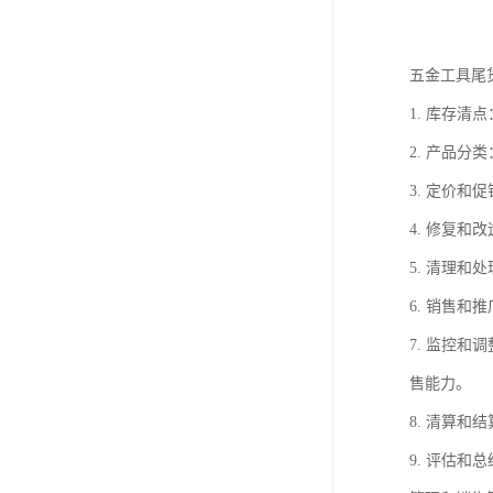
五金工具尾
1. 库存
2. 产品
3. 定价
4. 修复
5. 清理
6. 销售
7. 监控
售能力。
8. 清算
9. 评估