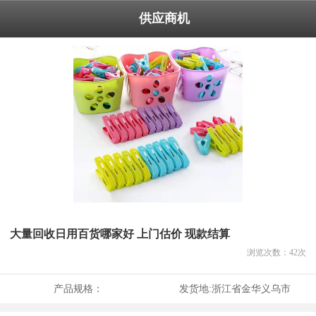
供应商机
大量回收日用百货哪家好 上门估价 现款结算
浏览次数：
42
次
产品规格：
发货地:
浙江省金华义乌市