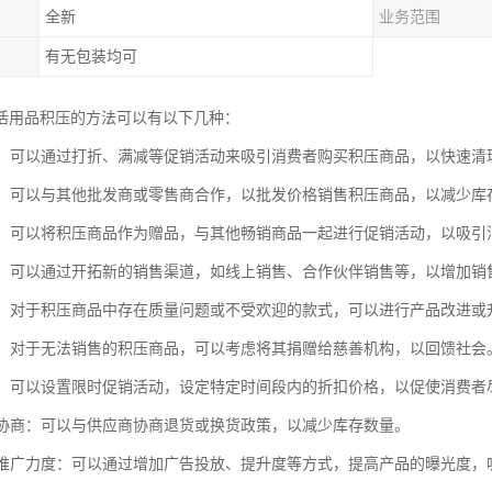
全新
业务范围
有无包装均可
活用品积压的方法可以有以下几种：
促销：可以通过打折、满减等促销活动来吸引消费者购买积压商品，以快速清
销售：可以与其他批发商或零售商合作，以批发价格销售积压商品，以减少库
活动：可以将积压商品作为赠品，与其他畅销商品一起进行促销活动，以吸引
拓展：可以通过开拓新的销售渠道，如线上销售、合作伙伴销售等，以增加销
改进：对于积压商品中存在质量问题或不受欢迎的款式，可以进行产品改进
捐赠：对于无法销售的积压商品，可以考虑将其捐赠给慈善机构，以回馈社会
促销：可以设置限时促销活动，设定特定时间段内的折扣价格，以促使消费者
应商协商：可以与供应商协商退货或换货政策，以减少库存数量。
市场推广力度：可以通过增加广告投放、提升度等方式，提高产品的曝光度