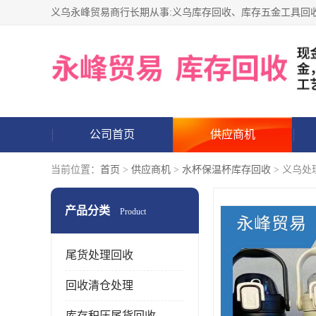
公司首页
供应商机
当前位置：
首页
>
供应商机
>
水杯保温杯库存回收
> 义乌处
产品分类
Product
尾货处理回收
回收清仓处理
库存积压尾货回收