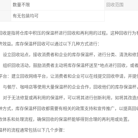
数量不限
回收范围
有无包装均可
回收是指将仓库中积压的保温杯进行回收和再利用的过程。这种回收行为
济效益。库存保温杯回收可以通过以下几种方式进行：
站点：设立回收站点，接收消费者和企业的库存保温杯，进行分类、清洗和
活动：组织回收活动，鼓励消费者主动将库存保温杯送至*地点进行回收，或
网络平台：建立回收网络平台，让消费者和企业可以在线提交回收申请，并
企业：与餐厅、咖啡店等使用大量保温杯的企业合作，回收他们的库存保温
利用：对于无法修复或再利用的保温杯，可以将其进行创新利用，如将其改
种方式，库存保温杯回收都需要有相关的政策支持和宣传推广，以提高回
收体系和处理流程，确保回收的保温杯能够得到合理的再利用或处置。
温杯的流程通常包括以下几个步骤：