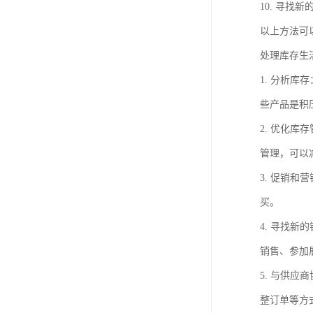
10. 寻
以上方法可
处理库存生
1. 分析
些产品是积
2. 优化
管理，可以
3. 促销
买。
4. 寻找
销售、参加
5. 与供
整订单等方