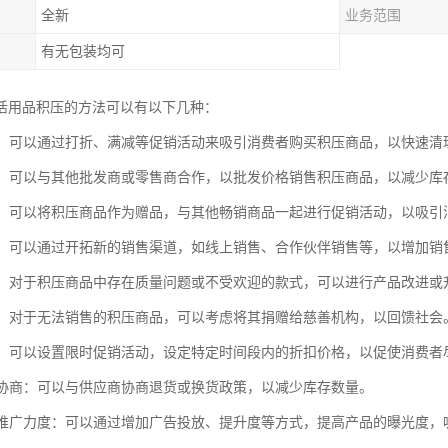
全新
业务范围
有无包装均可
活用品积压的方法可以有以下几种：
促销：可以通过打折、满减等促销活动来吸引消费者购买积压商品，以快速清
销售：可以与其他批发商或零售商合作，以批发价格销售积压商品，以减少库
活动：可以将积压商品作为赠品，与其他畅销商品一起进行促销活动，以吸引
拓展：可以通过开拓新的销售渠道，如线上销售、合作伙伴销售等，以增加销
改进：对于积压商品中存在质量问题或不受欢迎的款式，可以进行产品改进
捐赠：对于无法销售的积压商品，可以考虑将其捐赠给慈善机构，以回馈社会
促销：可以设置限时促销活动，设定特定时间段内的折扣价格，以促使消费者
应商协商：可以与供应商协商退货或换货政策，以减少库存数量。
市场推广力度：可以通过增加广告投放、提升度等方式，提高产品的曝光度