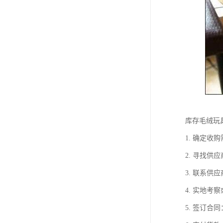
库存毛绒玩
1. 确定
2. 寻找
3. 联系
4. 实地
5. 签订