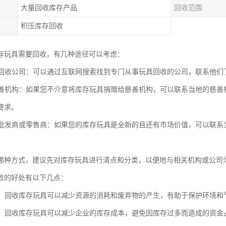
大量回收库存产品
回收范围
积压库存回收
存玩具需要回收，有几种途径可以考虑：
玩具回收公司：可以通过互联网搜索找到专门从事玩具回收的公司，联系他
给慈善机构：如果您不介意将库存玩具捐赠给慈善机构，可以联系当地的慈
要求。
玩具批发商或零售商：如果您的库存玩具是全新的且还有市场价值，可以联
。
哪种方式，建议先对库存玩具进行清点和分类，以便地与相关机构或公司
收的好处有以下几点：
节能：回收库存玩具可以减少资源的消耗和废弃物的产生，有助于保护环境和
成本：回收库存玩具可以减少企业的库存成本，避免因库存过多而造成的资