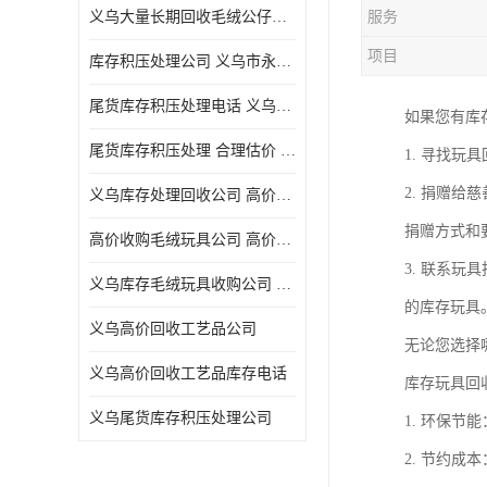
义乌大量长期回收毛绒公仔公司 高价回收库存积压 高价回收 欢迎电话咨询
服务
五金工具库存回收
项目
库存积压处理公司 义乌市永峰贸易商行
库存厨具回收
尾货库存积压处理电话 义乌市永峰贸易商行
如果您有库
文具用品回收
尾货库存积压处理 合理估价 量大量小均可
1. 寻找
厨房用品库存回收
2. 捐赠
义乌库存处理回收公司 高价回收库存积压 大量尾货回收
回收库存
捐赠方式和
高价收购毛绒玩具公司 高价回收库存积压 回收库存 二手勿扰
库存回收
3. 联系
义乌库存毛绒玩具收购公司 高价回收库存积压 义乌市永峰贸易商行
的库存玩具
义乌高价回收工艺品公司
无论您选择
义乌高价回收工艺品库存电话
库存玩具回
义乌尾货库存积压处理公司
1. 环保
2. 节约