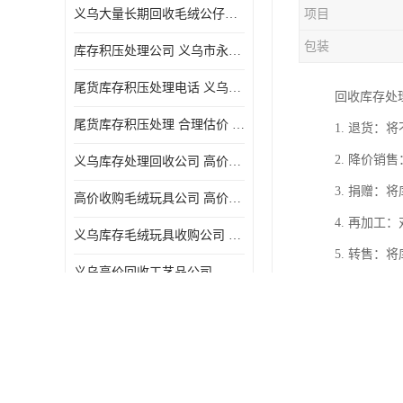
义乌大量长期回收毛绒公仔公司 高价回收库存积压 高价回收 欢迎电话咨询
项目
五金工具库存回收
包装
库存积压处理公司 义乌市永峰贸易商行
库存厨具回收
尾货库存积压处理电话 义乌市永峰贸易商行
回收库存处
文具用品回收
尾货库存积压处理 合理估价 量大量小均可
1. 退货
厨房用品库存回收
2. 降价
义乌库存处理回收公司 高价回收库存积压 大量尾货回收
回收库存
3. 捐赠
高价收购毛绒玩具公司 高价回收库存积压 回收库存 二手勿扰
库存回收
4. 再加
义乌库存毛绒玩具收购公司 高价回收库存积压 义乌市永峰贸易商行
5. 转售
义乌高价回收工艺品公司
6. 销毁
义乌高价回收工艺品库存电话
在进行回收
义乌尾货库存积压处理公司
需求能力，
回收库存锅