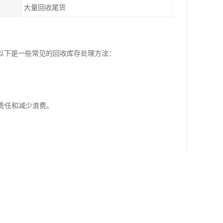
大量回收尾货
以下是一些常见的回收库存处理方法：
责任和减少浪费。
守环境法规。
略和计划。同时，建立有效的库存管理系统和预测