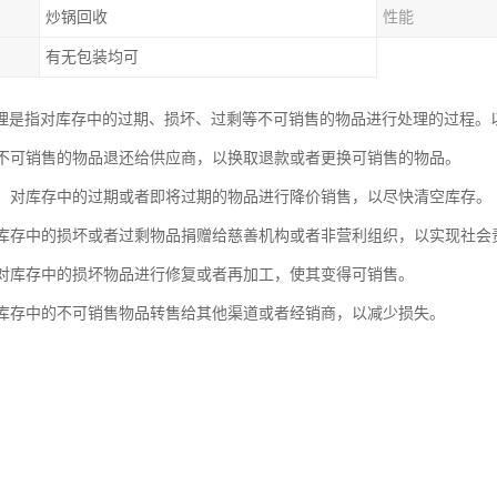
炒锅回收
性能
有无包装均可
理是指对库存中的过期、损坏、过剩等不可销售的物品进行处理的过程。
：将不可销售的物品退还给供应商，以换取退款或者更换可销售的物品。
销售：对库存中的过期或者即将过期的物品进行降价销售，以尽快清空库存。
：将库存中的损坏或者过剩物品捐赠给慈善机构或者非营利组织，以实现社会
工：对库存中的损坏物品进行修复或者再加工，使其变得可销售。
：将库存中的不可销售物品转售给其他渠道或者经销商，以减少损失。
：对库存中的无法修复或者无法再利用的物品进行安全销毁，以保护声誉和遵
库存处理时，企业需要考虑成本、时间和可行性等因素，并制定相应的策
可以帮助企业减少库存积压和降低回收库存处理的需求。
具的流程可以分为以下几个步骤：