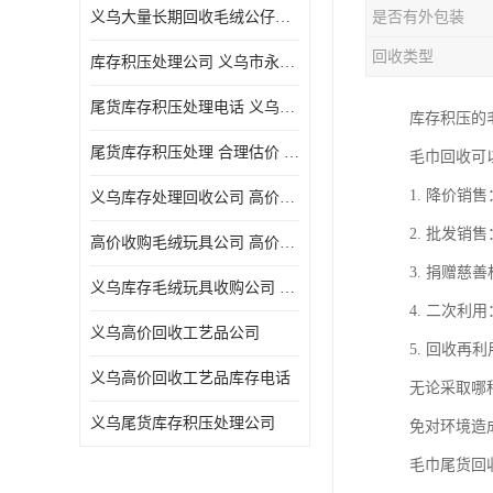
义乌大量长期回收毛绒公仔公司 高价回收库存积压 高价回收 欢迎电话咨询
是否有外包装
五金工具库存回收
回收类型
库存积压处理公司 义乌市永峰贸易商行
库存厨具回收
尾货库存积压处理电话 义乌市永峰贸易商行
库存积压的
文具用品回收
尾货库存积压处理 合理估价 量大量小均可
毛巾回收可
厨房用品库存回收
1. 降价
义乌库存处理回收公司 高价回收库存积压 大量尾货回收
回收库存
2. 批发
高价收购毛绒玩具公司 高价回收库存积压 回收库存 二手勿扰
库存回收
3. 捐赠
义乌库存毛绒玩具收购公司 高价回收库存积压 义乌市永峰贸易商行
4. 二次
义乌高价回收工艺品公司
5. 回收
义乌高价回收工艺品库存电话
无论采取哪
义乌尾货库存积压处理公司
免对环境造
毛巾尾货回