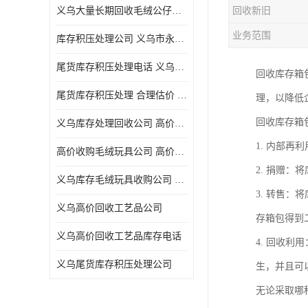
义乌大量长期回收毛绒公仔公司 高价回收库存积压 高价回收 欢迎电话咨询
回收新旧
五金工具库存回收
业务范围
库存积压处理公司 义乌市永峰贸易商行
库存厨具回收
尾货库存积压处理电话 义乌市永峰贸易商行
回收库存箱
文具用品回收
尾货库存积压处理 合理估价 量大量小均可
理，以降低
厨房用品库存回收
回收库存箱
义乌库存处理回收公司 高价回收库存积压 大量尾货回收
回收库存
1. 内部
高价收购毛绒玩具公司 高价回收库存积压 回收库存 二手勿扰
库存回收
2. 捐赠
义乌库存毛绒玩具收购公司 高价回收库存积压 义乌市永峰贸易商行
3. 转售
义乌高价回收工艺品公司
存箱包得到
义乌高价回收工艺品库存电话
4. 回收
义乌尾货库存积压处理公司
生，并且可
无论采取哪