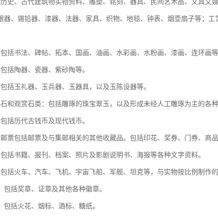
括历史、古代建筑物实物资料、雕塑、铭刻、器具、民间艺术品、文具文
银器、锡铅器、漆器、法器、家具、织物、地毯、钟表、烟壶扇子等；工
：包括书法、碑帖、拓本、国画、油画、水彩画、水粉画、漆画、连环画
：包括陶器、瓷器、紫砂陶等。
：包括玉礼器、玉兵器、玉器具，以及玉陈设器等。
名石和观赏石类：包括雕琢的珠宝翠玉，以及形成未经人工雕琢为主的各
：包括历代古钱币及现代钱币。
：邮票包括邮票及与集邮相关的其他收藏品。包括印花、奖券、门券、商
：包括书籍、报刊、档案、照片及影剧说明书、海报等各种文字资料。
：包括火车、汽车、飞机、宇宙飞船、军舰、坦克等，与实物按比例制作
类：包括奖章、证章及其他各种徽章。
类：包括火花、烟标、酒标、糖纸。