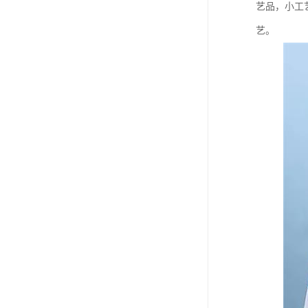
艺品，小工
艺。