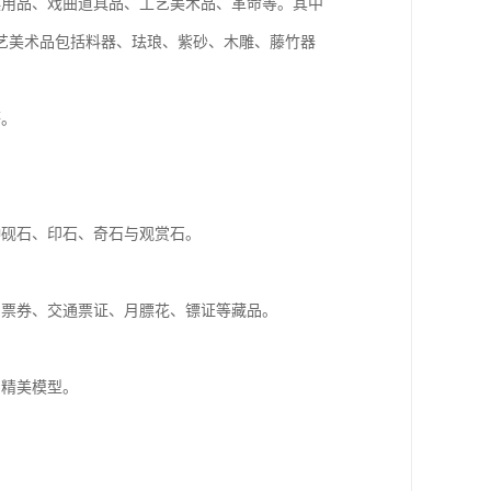
娱用品、戏曲道具品、工艺美术品、革命等。其中
艺美术品包括料器、珐琅、紫砂、木雕、藤竹器
等。
种砚石、印石、奇石与观赏石。
品票券、交通票证、月膘花、镖证等藏品。
的精美模型。