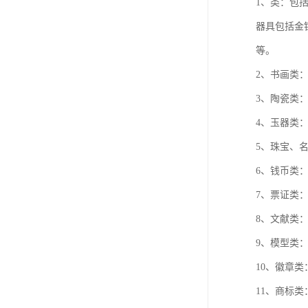
1、类：包
器具包括金
等。
2、书画类
3、陶瓷类
4、玉器类
5、珠宝、
6、钱币类
7、票证类
8、文献类
9、模型类
10、徽章
11、商标