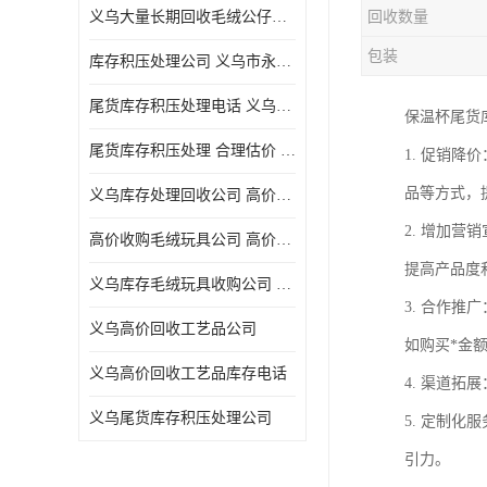
义乌大量长期回收毛绒公仔公司 高价回收库存积压 高价回收 欢迎电话咨询
回收数量
五金工具库存回收
包装
库存积压处理公司 义乌市永峰贸易商行
库存厨具回收
尾货库存积压处理电话 义乌市永峰贸易商行
保温杯尾货
文具用品回收
尾货库存积压处理 合理估价 量大量小均可
1. 促销
厨房用品库存回收
品等方式，
义乌库存处理回收公司 高价回收库存积压 大量尾货回收
回收库存
2. 增加
高价收购毛绒玩具公司 高价回收库存积压 回收库存 二手勿扰
库存回收
提高产品度
义乌库存毛绒玩具收购公司 高价回收库存积压 义乌市永峰贸易商行
3. 合作
义乌高价回收工艺品公司
如购买*金
义乌高价回收工艺品库存电话
4. 渠道
义乌尾货库存积压处理公司
5. 定制
引力。