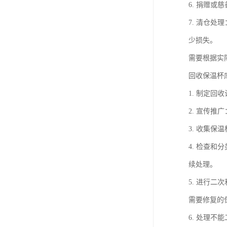
6. 捐赠
7. 清仓
少损失。
需要根据实
回收保温杯
1. 制定
2. 宣传
3. 收集
4. 检查
续处理。
5. 进行
需要修复的
6. 处理