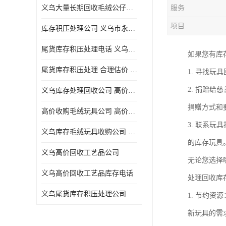
义乌大量长期回收毛绒公仔公司 高价回收库存积压 高价回收 欢迎电话咨询
服务
五金工具库存回收
项目
库存积压处理公司 义乌市永峰贸易商行
库存厨具回收
尾货库存积压处理电话 义乌市永峰贸易商行
如果您有库
文具用品回收
尾货库存积压处理 合理估价 量大量小均可
1. 寻找
厨房用品库存回收
2. 捐赠
义乌库存处理回收公司 高价回收库存积压 大量尾货回收
回收库存
捐赠方式和
高价收购毛绒玩具公司 高价回收库存积压 回收库存 二手勿扰
库存回收
3. 联系
义乌库存毛绒玩具收购公司 高价回收库存积压 义乌市永峰贸易商行
的库存玩具
义乌高价回收工艺品公司
无论您选择
义乌高价回收工艺品库存电话
处理回收库
义乌尾货库存积压处理公司
1. 节约
新玩具的需