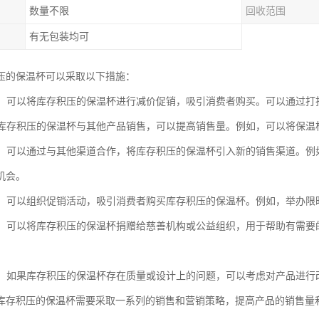
数量不限
回收范围
有无包装均可
压的保温杯可以采取以下措施：
促销：可以将库存积压的保温杯进行减价促销，吸引消费者购买。可以通过
：将库存积压的保温杯与其他产品销售，可以提高销售量。例如，可以将保
拓展：可以通过与其他渠道合作，将库存积压的保温杯引入新的销售渠道。
机会。
活动：可以组织促销活动，吸引消费者购买库存积压的保温杯。例如，举办
捐赠：可以将库存积压的保温杯捐赠给慈善机构或公益组织，用于帮助有需
改进：如果库存积压的保温杯存在质量或设计上的问题，可以考虑对产品进
库存积压的保温杯需要采取一系列的销售和营销策略，提高产品的销售量