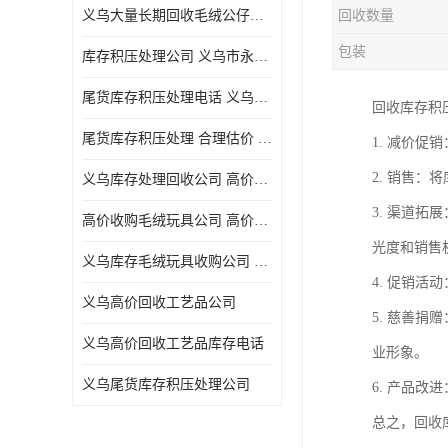
义乌大量长期回收毛绒公仔公司 高价回收库存积压 高价回收 欢迎电话咨询
回收数量
五金工具库存回收
包装
库存积压处理公司 义乌市永峰贸易商行
库存厨具回收
尾货库存积压处理电话 义乌市永峰贸易商行
回收库存积
文具用品回收
尾货库存积压处理 合理估价 量大量小均可
1. 减价
厨房用品库存回收
2. 销售
义乌库存处理回收公司 高价回收库存积压 大量尾货回收
回收库存
3. 渠道
高价收购毛绒玩具公司 高价回收库存积压 回收库存 二手勿扰
库存回收
光度和销售
义乌库存毛绒玩具收购公司 高价回收库存积压 义乌市永峰贸易商行
4. 促销
义乌高价回收工艺品公司
5. 慈善
义乌高价回收工艺品库存电话
业形象。
义乌尾货库存积压处理公司
6. 产品
总之，回收