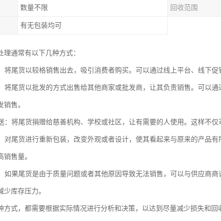
数量不限
回收范围
有无包装均可
处理通常有以下几种方式：
销售：将尾货以较格销售出去，吸引消费者购买。可以通过线上平台、线下
出售：将尾货以批发的方式出售给其他商家或批发商，让其负责销售。可以
发销售。
或赠送：将尾货捐赠给慈善机构、学校或社区，让有需要的人使用。这样不
包装：对尾货进行重新包装，改变外观或者设计，使其看起来与原来的产品
高销售量。
处理：如果尾货是由于质量问题或者其他原因导致无法销售，可以与供应商
减少库存压力。
种方式，都需要根据实际情况进行分析和决策，以达到尽量减少损失和回