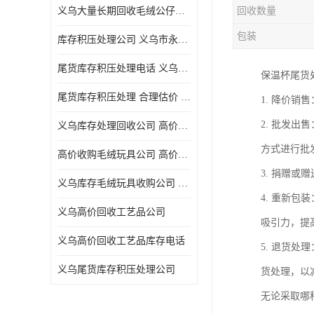
义乌大量长期回收毛绒公仔公司 高价回收库存积压 高价回收 欢迎电话咨询
回收数量
五金工具库存回收
包装
库存积压处理公司 义乌市永峰贸易商行
库存厨具回收
尾货库存积压处理电话 义乌市永峰贸易商行
保温杯尾货
文具用品回收
尾货库存积压处理 合理估价 量大量小均可
1. 降价
厨房用品库存回收
2. 批发
义乌库存处理回收公司 高价回收库存积压 大量尾货回收
回收库存
方式进行批
高价收购毛绒玩具公司 高价回收库存积压 回收库存 二手勿扰
库存回收
3. 捐赠
义乌库存毛绒玩具收购公司 高价回收库存积压 义乌市永峰贸易商行
4. 重新
义乌高价回收工艺品公司
吸引力，提
义乌高价回收工艺品库存电话
5. 退货
义乌尾货库存积压处理公司
货处理，以
无论采取哪