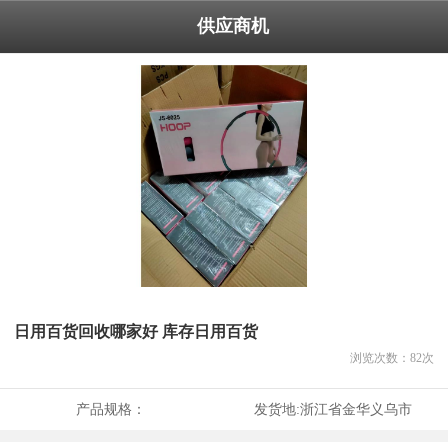
供应商机
日用百货回收哪家好 库存日用百货
浏览次数：
82
次
产品规格：
发货地:
浙江省金华义乌市