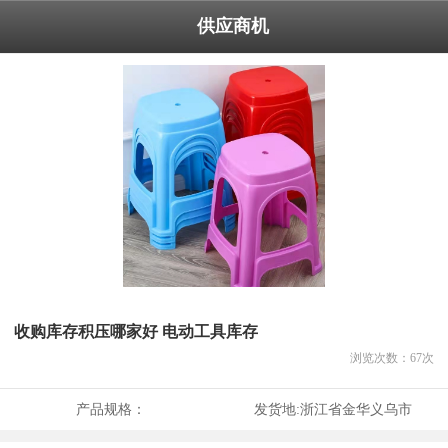
供应商机
收购库存积压哪家好 电动工具库存
浏览次数：
67
次
产品规格：
发货地:
浙江省金华义乌市