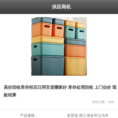
供应商机
高价回收库存积压日用百货哪家好 库存处理回收 上门估价 现
款结算
浏览次数：
68
次
产品规格：
发货地:
浙江省金华义乌市