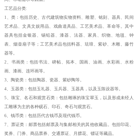
工艺品分类:
1、类：包括历史、古代建筑物实物资料、雕塑、铭刻、器具、民间
艺术品、文具文娱用品、戏曲道具品、工艺美术品、革命等。其中
器具包括金银器、锡铅器、漆器、法器、家具、织物、地毯、钟
表、烟壶扇子等；工艺美术品包括料器、珐琅、紫砂、木雕、藤竹
器等。
2、书画类：包括书法、碑帖、拓本、国画、油画、水彩画、水粉
画、漆画、连环画等。
3、陶瓷类：包括陶器、瓷器、紫砂陶等。
4、玉器类：包括玉礼器、玉兵器、玉器具，以及玉陈设器等。
5、珠宝、名石和观赏石类：包括雕琢的珠宝翠玉，以及形成未经人
工雕琢为主的各种砚石、印石、奇石与观赏石。
6、钱币类：包括历代古钱币及现代钱币。
7、票证类：邮票包括邮票及与集邮相关的其他收藏品。包括印花、
奖券、门券、商品票券、交通票证、月膘花、镖证等藏品。