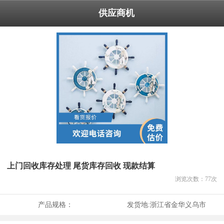
供应商机
上门回收库存处理 尾货库存回收 现款结算
浏览次数：
77
次
产品规格：
发货地:
浙江省金华义乌市