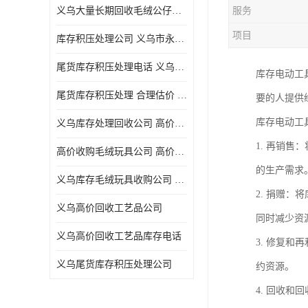
义乌大量长期回收毛绒公仔公司 高价回收库存积压 高价回收 欢迎电话咨询
服务
五金工具库存回收
项目
库存积压处理公司 义乌市永峰贸易商行
库存厨具回收
尾货库存积压处理电话 义乌市永峰贸易商行
库存电动工
文具用品回收
尾货库存积压处理 合理估价 量大量小均可
要的人提供
厨房用品库存回收
库存电动工
义乌库存处理回收公司 高价回收库存积压 大量尾货回收
回收库存
1. 再销
高价收购毛绒玩具公司 高价回收库存积压 回收库存 二手勿扰
库存回收
的生产需求
义乌库存毛绒玩具收购公司 高价回收库存积压 义乌市永峰贸易商行
2. 捐赠
义乌高价回收工艺品公司
同时减少资
义乌高价回收工艺品库存电话
3. 修复
义乌尾货库存积压处理公司
约资源。
4. 回收