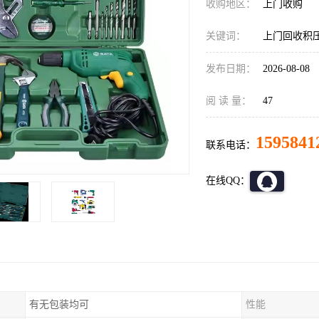
收购地区：
上门收购
关键词：
上门回收积
发布日期：
2026-08-08
阅 读 量：
47
1595841
联系电话：
在线QQ：
有无包装均可
性能