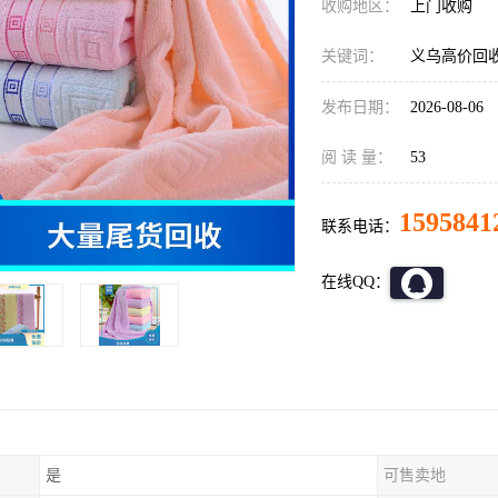
收购地区：
上门收购
关键词：
义乌高价回
发布日期：
2026-08-06
阅 读 量：
53
1595841
联系电话：
在线QQ：
是
可售卖地