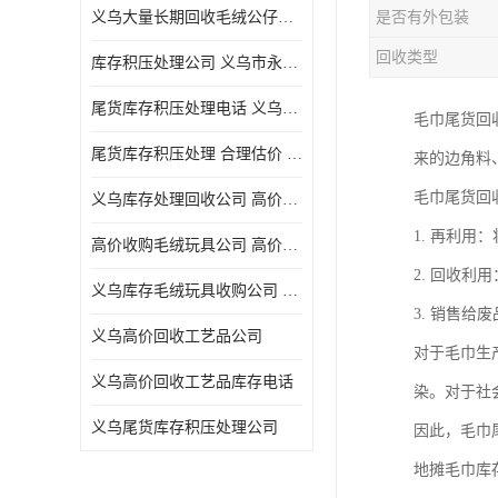
义乌大量长期回收毛绒公仔公司 高价回收库存积压 高价回收 欢迎电话咨询
是否有外包装
五金工具库存回收
回收类型
库存积压处理公司 义乌市永峰贸易商行
库存厨具回收
尾货库存积压处理电话 义乌市永峰贸易商行
毛巾尾货回
文具用品回收
尾货库存积压处理 合理估价 量大量小均可
来的边角料
厨房用品库存回收
毛巾尾货回
义乌库存处理回收公司 高价回收库存积压 大量尾货回收
回收库存
1. 再利
高价收购毛绒玩具公司 高价回收库存积压 回收库存 二手勿扰
库存回收
2. 回收
义乌库存毛绒玩具收购公司 高价回收库存积压 义乌市永峰贸易商行
3. 销售
义乌高价回收工艺品公司
对于毛巾生
义乌高价回收工艺品库存电话
染。对于社
义乌尾货库存积压处理公司
因此，毛巾
地摊毛巾库