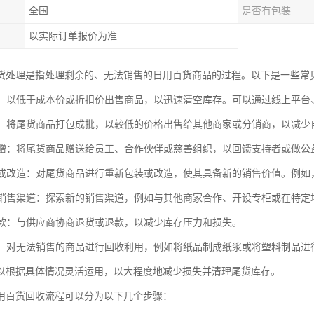
全国
是否有包装
以实际订单报价为准
货处理是指处理剩余的、无法销售的日用百货商品的过程。以下是一些常
销售：以低于成本价或折扣价出售商品，以迅速清空库存。可以通过线上平
出售：将尾货商品打包成批，以较低的价格出售给其他商家或分销商，以减少
或捐赠：将尾货商品赠送给员工、合作伙伴或慈善组织，以回馈支持者或做公
包装或改造：对尾货商品进行重新包装或改造，使其具备新的销售价值。例
新的销售渠道：探索新的销售渠道，例如与其他商家合作、开设专柜或在特
或退款：与供应商协商退货或退款，以减少库存压力和损失。
利用：对无法销售的商品进行回收利用，例如将纸品制成纸浆或将塑料制品进
以根据具体情况灵活运用，以大程度地减少损失并清理尾货库存。
用百货回收流程可以分为以下几个步骤：