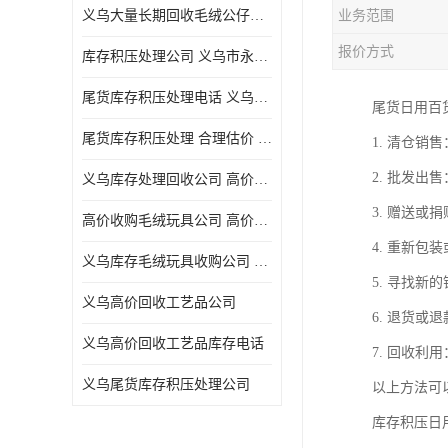
义乌大量长期回收毛绒公仔公司 高价回收库存积压 高价回收 欢迎电话咨询
业务范围
五金工具库存回收
报价方式
库存积压处理公司 义乌市永峰贸易商行
库存厨具回收
尾货库存积压处理电话 义乌市永峰贸易商行
尾货日用百
文具用品回收
尾货库存积压处理 合理估价 量大量小均可
1. 清仓
厨房用品库存回收
2. 批发
义乌库存处理回收公司 高价回收库存积压 大量尾货回收
回收库存
3. 赠送
高价收购毛绒玩具公司 高价回收库存积压 回收库存 二手勿扰
库存回收
4. 重新
义乌库存毛绒玩具收购公司 高价回收库存积压 义乌市永峰贸易商行
5. 寻找
义乌高价回收工艺品公司
6. 退货
义乌高价回收工艺品库存电话
7. 回收
义乌尾货库存积压处理公司
以上方法可
库存积压日