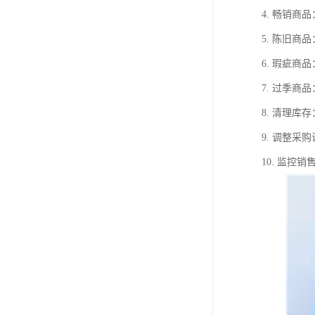
4. 畅销
5. 陈旧
6. 瑕疵
7. 过季
8. 清理
9. 调整
10. 监