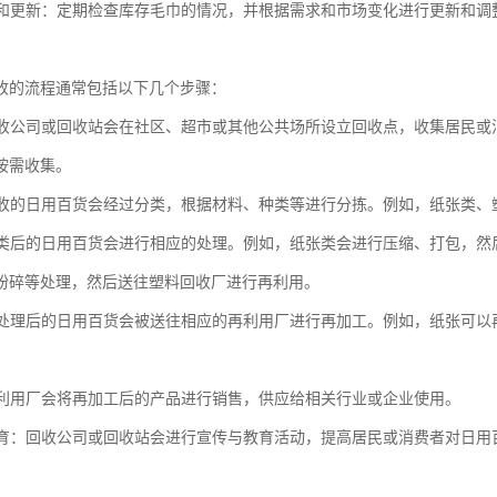
检查和更新：定期检查库存毛巾的情况，并根据需求和市场变化进行更新和
收的流程通常包括以下几个步骤：
：回收公司或回收站会在社区、超市或其他公共场所设立回收点，收集居民
按需收集。
：回收的日用百货会经过分类，根据材料、种类等进行分拣。例如，纸张类
：分类后的日用百货会进行相应的处理。例如，纸张类会进行压缩、打包，
粉碎等处理，然后送往塑料回收厂进行再利用。
用：处理后的日用百货会被送往相应的再利用厂进行再加工。例如，纸张可
：再利用厂会将再加工后的产品进行销售，供应给相关行业或企业使用。
与教育：回收公司或回收站会进行宣传与教育活动，提高居民或消费者对日