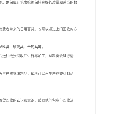
调整。确保库存毛巾始终保持良好的质量和适当的数
或消费者带来的日用百货。也可以通过上门回收的方
、塑料类、玻璃类、金属类等。
然后送往纸张回收厂进行再加工；塑料类会进行清
以再生产成纸张制品，塑料可以再生产成塑料制品
用百货回收的认识和意识，鼓励他们积参与回收活