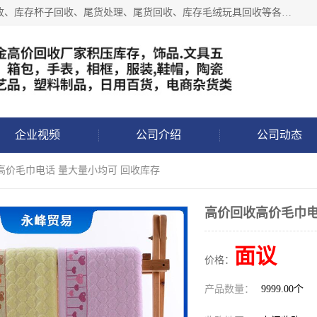
义乌永峰贸易商行长期从事:义乌库存回收、库存五金工具回收、库存杯子回收、尾货处理、尾货回收、库存毛绒玩具回收等各类产品库存回收，我们一直秉承：“，专业收购，价格从优，互惠互利，现金交易，价格公道”七大原则。欢迎有库存处理的老板来电洽谈!
企业视频
公司介绍
公司动态
高价毛巾电话 量大量小均可 回收库存
高价回收高价毛巾电
面议
价格：
产品数量：
9999.00个