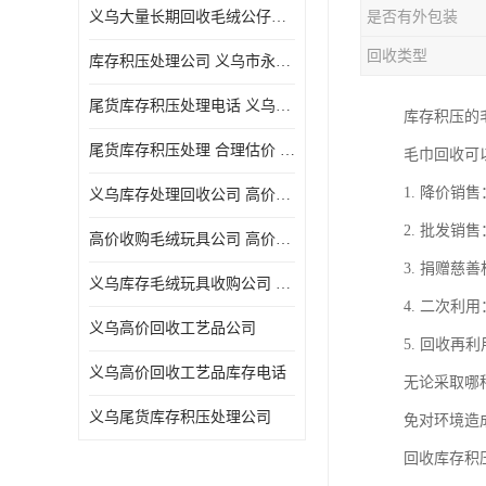
义乌大量长期回收毛绒公仔公司 高价回收库存积压 高价回收 欢迎电话咨询
是否有外包装
五金工具库存回收
回收类型
库存积压处理公司 义乌市永峰贸易商行
库存厨具回收
尾货库存积压处理电话 义乌市永峰贸易商行
库存积压的
文具用品回收
尾货库存积压处理 合理估价 量大量小均可
毛巾回收可
厨房用品库存回收
1. 降价
义乌库存处理回收公司 高价回收库存积压 大量尾货回收
回收库存
2. 批发
高价收购毛绒玩具公司 高价回收库存积压 回收库存 二手勿扰
库存回收
3. 捐赠
义乌库存毛绒玩具收购公司 高价回收库存积压 义乌市永峰贸易商行
4. 二次
义乌高价回收工艺品公司
5. 回收
义乌高价回收工艺品库存电话
无论采取哪
义乌尾货库存积压处理公司
免对环境造
回收库存积