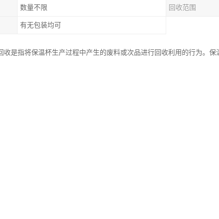
数量不限
回收范围
有无包装均可
回收是指将保温杯生产过程中产生的废料或次品进行回收利用的行为。保
些尾货如果不进行回收利用，将会对环境造成影响。
回收的目的是减少资源浪费和环境污染，同时也可以通过回收利用尾货来
等方式进行处理，使其能够重新投入到生产中，减少对原材料的需求。
回收的方式可以通过与生产厂家合作，将尾货直接返还给厂家进行处理；
需要对尾货进行分类、清洗、处理等工序，确保回收的尾货符合再利用的
回收不仅可以减少资源的浪费，还可以减少对环境的污染，提高资源利用
本。因此，保温杯尾货回收是一项环保又经济的举措。
压保温杯的流程可以分为以下几个步骤：
市场需求：先需要了解市场对保温杯的需求情况，包括、款式、容量等方面