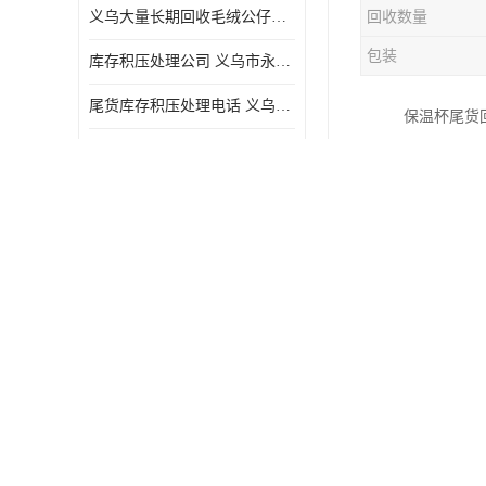
义乌大量长期回收毛绒公仔公司 高价回收库存积压 高价回收 欢迎电话咨询
回收数量
五金工具库存回收
包装
库存积压处理公司 义乌市永峰贸易商行
库存厨具回收
尾货库存积压处理电话 义乌市永峰贸易商行
保温杯尾货
文具用品回收
尾货库存积压处理 合理估价 量大量小均可
格品等，这
厨房用品库存回收
保温杯尾货
义乌库存处理回收公司 高价回收库存积压 大量尾货回收
回收库存
工、再利用
高价收购毛绒玩具公司 高价回收库存积压 回收库存 二手勿扰
库存回收
保温杯尾货
义乌库存毛绒玩具收购公司 高价回收库存积压 义乌市永峰贸易商行
收过程中，
义乌高价回收工艺品公司
保温杯尾货
义乌高价回收工艺品库存电话
降低生产成
义乌尾货库存积压处理公司
收购库存积
1. 了解