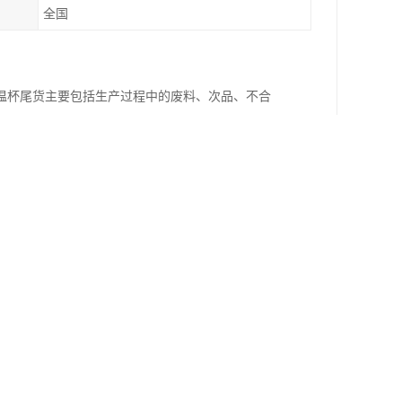
全国
温杯尾货主要包括生产过程中的废料、次品、不合
降低生产成本。回收的保温杯尾货可以通过再加
也可以通过回收公司或废品回收站进行回收。在回
要求。
率。同时，回收尾货还可以为企业带来经济效益，
的需求，以及市场价格和竞争情况。