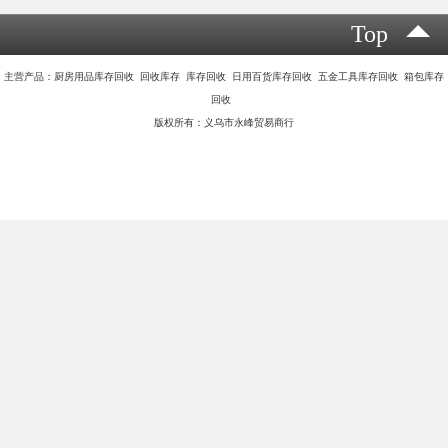
回收日用百货库存的流程可以分为以下几个步骤：
1. 确定回收的日用百货种类：根据需要回收的日用百货种类，例如
家居用品、厨房用具、个人护理用品等，进行分类和确定。
2. 确定回收的范围和数量：根据需求和市场情况，确定回收的范围
和数量，例如回收某个的产品、特定型号的产品等。
3. 寻找回收渠道：寻找合适的回收渠道，可以与供应商、分销商、
零售商、线上平台等进行联系，了解他们是否有回收机制或者合作
伙伴可以提供回收服务。
4. 宣传和推广回收活动：通过渠道宣传和推广回收活动，例如在线
广告、社交媒体、电视广告等，吸引消费者参与回收活动。
5. 收集和运输：设立回收点或者回收箱，方便消费者将不需要的日
用百货放入。定期收集回收箱中的物品，并进行分类和整理。然后
进行运输，将回收的日用百货送往相应的处理地点。
6. 处理和再利用：对回收的日用百货进行处理，例如清洗、修复、