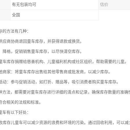
有无包装均可
估价
全国
存的方法有几种：
：与供应商协商退回童车库存，并获得退款或换货。
销售：降格，促销销售童车库存，以尽快清空库存。
：将童车库存捐赠给慈善机构、儿童福利机构或社区组织，帮助需要的儿童。
给其他商家：将童车库存出售给其他零售商或批发商，以减少库存。
促销活动：参与促销活动，如打折、赠品等，吸引消费者购买童车库存。
种方法，都需要对童车库存进行详细的清点和记录，确保库存数量的准确
符合相关的法规和标准。
童车有以下好处：
：回收库存儿童车可以减少资源的浪费和环境的污染。通过回收利用，可以