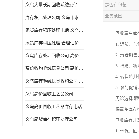
义乌大量长期回收毛绒公仔公司 高价回收库存积压 高价回收 欢迎电话咨询
是否有包装
五金工具库存回收
业务范围
库存积压处理公司 义乌市永峰贸易商行
库存厨具回收
尾货库存积压处理电话 义乌市永峰贸易商行
回收童车库
文具用品回收
尾货库存积压处理 合理估价 量大量小均可
1. 退货
厨房用品库存回收
2. 清仓
义乌库存处理回收公司 高价回收库存积压 大量尾货回收
回收库存
3. 捐赠
高价收购毛绒玩具公司 高价回收库存积压 回收库存 二手勿扰
库存回收
4. 转售
义乌库存毛绒玩具收购公司 高价回收库存积压 义乌市永峰贸易商行
5. 参与
义乌高价回收工艺品公司
无论选择哪
义乌高价回收工艺品库存电话
保童车库存
义乌尾货库存积压处理公司
回收库存儿
1. 环保