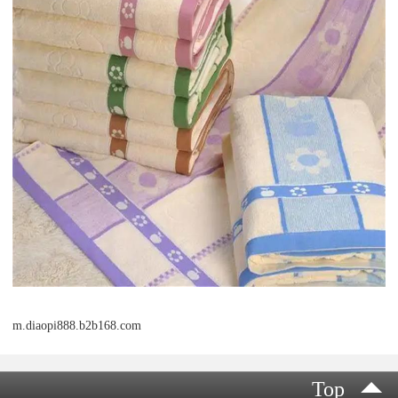
m.diaopi888.b2b168.com
Top