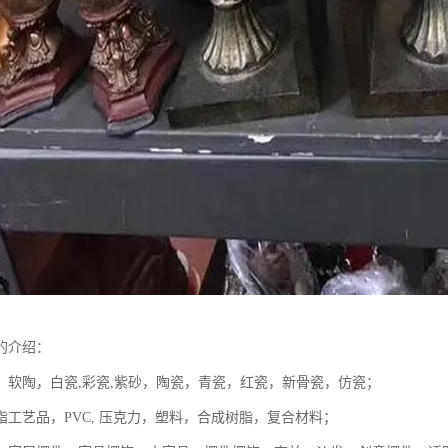
的介绍：
，软陶，白瓷,彩瓷,紫砂，陶瓷，青瓷，红瓷，新骨瓷，仿瓷；
脂工艺品，PVC, 压克力，塑料，合成树脂，复合材料；