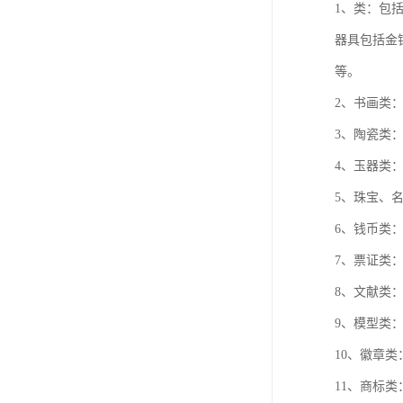
1、类：包
器具包括金
等。
2、书画类
3、陶瓷类
4、玉器类
5、珠宝、
6、钱币类
7、票证类
8、文献类
9、模型类
10、徽章
11、商标