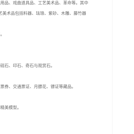
娱用品、戏曲道具品、工艺美术品、革命等。其中
艺美术品包括料器、珐琅、紫砂、木雕、藤竹器
等。
种砚石、印石、奇石与观赏石。
品票券、交通票证、月膘花、镖证等藏品。
的精美模型。