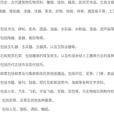
括历史、古代建筑物实物资料、雕塑、铭刻、器具、民间艺术品、文具文
银器、锡铅器、漆器、法器、家具、织物、地毯、钟表、烟壶扇子等；工
：包括书法、碑帖、拓本、国画、油画、水彩画、水粉画、漆画、连环画
：包括陶器、瓷器、紫砂陶等。
：包括玉礼器、玉兵器、玉器具，以及玉陈设器等。
名石和观赏石类：包括雕琢的珠宝翠玉，以及形成未经人工雕琢为主的各
：包括历代古钱币及现代钱币。
：邮票包括邮票及与集邮相关的其他收藏品。包括印花、奖券、门券、商
：包括书籍、报刊、档案、照片及影剧说明书、海报等各种文字资料。
：包括火车、汽车、飞机、宇宙飞船、军舰、坦克等，与实物按比例制作
类：包括奖章、证章及其他各种徽章。
类：包括火花、烟标、酒标、糖纸。