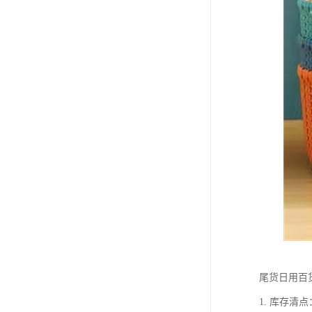
尾货日用百
1. 库存