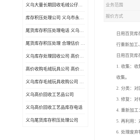
义乌大量长期回收毛绒公仔公司 高价回收库存积压 高价回收 欢迎电话咨询
业务范围
五金工具库存回收
报价方式
库存积压处理公司 义乌市永峰贸易商行
库存厨具回收
尾货库存积压处理电话 义乌市永峰贸易商行
日用百货库
文具用品回收
尾货库存积压处理 合理估价 量大量小均可
行重新加工
厨房用品库存回收
日用百货库
义乌库存处理回收公司 高价回收库存积压 大量尾货回收
回收库存
1. 收集
高价收购毛绒玩具公司 高价回收库存积压 回收库存 二手勿扰
库存回收
收集。
义乌库存毛绒玩具收购公司 高价回收库存积压 义乌市永峰贸易商行
2. 分类
义乌高价回收工艺品公司
3. 修复
义乌高价回收工艺品库存电话
4. 重新
义乌尾货库存积压处理公司
5. 再利
6. 处理