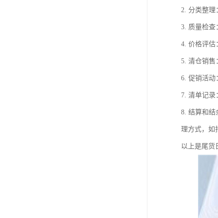
2. 分类
3. 质量
4. 价格
5. 清仓
6. 促销
7. 清单
8. 结算
理方式，如
以上是尾货