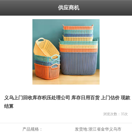
供应商机
义乌上门回收库存积压处理公司 库存日用百货 上门估价 现款
结算
浏览次数：
35
次
产品规格：
发货地:
浙江省金华义乌市