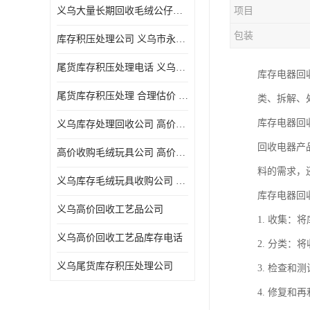
义乌大量长期回收毛绒公仔公司 高价回收库存积压 高价回收 欢迎电话咨询
项目
五金工具库存回收
包装
库存积压处理公司 义乌市永峰贸易商行
库存厨具回收
尾货库存积压处理电话 义乌市永峰贸易商行
库存电器回
文具用品回收
尾货库存积压处理 合理估价 量大量小均可
类、拆解、
厨房用品库存回收
库存电器回
义乌库存处理回收公司 高价回收库存积压 大量尾货回收
回收库存
回收电器产
高价收购毛绒玩具公司 高价回收库存积压 回收库存 二手勿扰
库存回收
料的需求，
义乌库存毛绒玩具收购公司 高价回收库存积压 义乌市永峰贸易商行
库存电器回
义乌高价回收工艺品公司
1. 收集
义乌高价回收工艺品库存电话
2. 分类
义乌尾货库存积压处理公司
3. 检查
4. 修复