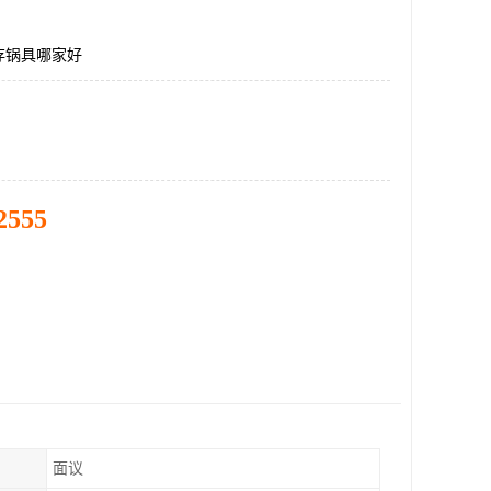
存锅具哪家好
2555
面议