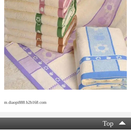
m.diaopi888.b2b168.com
Top