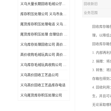
义乌大量长期回收毛绒公仔公司 高价回收库存积压 高价回收 欢迎电话咨询
回收新旧
五金工具库存回收
业务范围
库存积压处理公司 义乌市永峰贸易商行
库存厨具回收
尾货库存积压处理电话 义乌市永峰贸易商行
回收库存箱
文具用品回收
尾货库存积压处理 合理估价 量大量小均可
理，以降低
厨房用品库存回收
回收库存箱
义乌库存处理回收公司 高价回收库存积压 大量尾货回收
回收库存
1. 内部
高价收购毛绒玩具公司 高价回收库存积压 回收库存 二手勿扰
库存回收
2. 捐赠
义乌库存毛绒玩具收购公司 高价回收库存积压 义乌市永峰贸易商行
3. 转售
义乌高价回收工艺品公司
存箱包得到
义乌高价回收工艺品库存电话
4. 回收
义乌尾货库存积压处理公司
生，并且可
无论采取哪