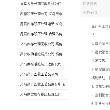
义乌大量长期回收毛绒公仔公司 高价回收库存积压 高价回收 欢迎电话咨询
回收新旧
五金工具库存回收
业务范围
库存积压处理公司 义乌市永峰贸易商行
库存厨具回收
尾货库存积压处理电话 义乌市永峰贸易商行
库存积压箱
文具用品回收
尾货库存积压处理 合理估价 量大量小均可
法：
厨房用品库存回收
1. 降价
义乌库存处理回收公司 高价回收库存积压 大量尾货回收
回收库存
2. 批发
高价收购毛绒玩具公司 高价回收库存积压 回收库存 二手勿扰
库存回收
批发销售。
义乌库存毛绒玩具收购公司 高价回收库存积压 义乌市永峰贸易商行
3. 捐赠
义乌高价回收工艺品公司
福利活动，
义乌高价回收工艺品库存电话
4. 寻找
义乌尾货库存积压处理公司
5. 定制
6. 退货