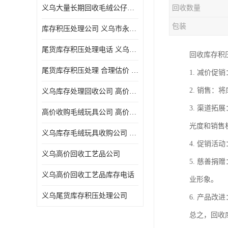
义乌大量长期回收毛绒公仔公司 高价回收库存积压 高价回收 欢迎电话咨询
回收数量
五金工具库存回收
包装
库存积压处理公司 义乌市永峰贸易商行
库存厨具回收
尾货库存积压处理电话 义乌市永峰贸易商行
回收库存积
文具用品回收
尾货库存积压处理 合理估价 量大量小均可
1. 减价
厨房用品库存回收
2. 销售
义乌库存处理回收公司 高价回收库存积压 大量尾货回收
回收库存
3. 渠道
高价收购毛绒玩具公司 高价回收库存积压 回收库存 二手勿扰
库存回收
光度和销售
义乌库存毛绒玩具收购公司 高价回收库存积压 义乌市永峰贸易商行
4. 促销
义乌高价回收工艺品公司
5. 慈善
义乌高价回收工艺品库存电话
业形象。
义乌尾货库存积压处理公司
6. 产品
总之，回收