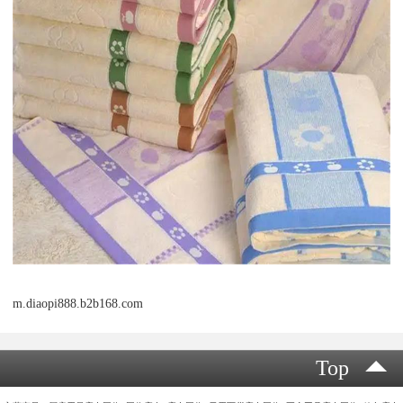
m.diaopi888.b2b168.com
Top