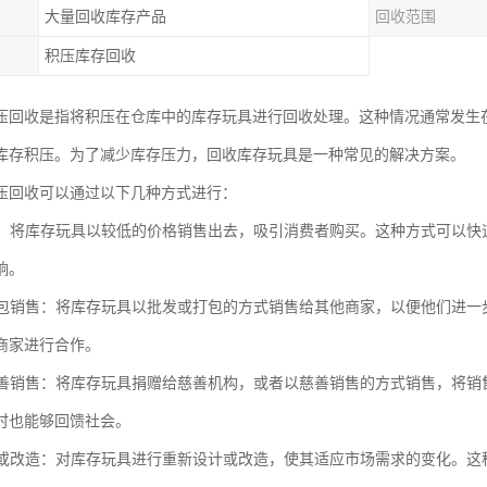
大量回收库存产品
回收范围
积压库存回收
压回收是指将积压在仓库中的库存玩具进行回收处理。这种情况通常发生
库存积压。为了减少库存压力，回收库存玩具是一种常见的解决方案。
压回收可以通过以下几种方式进行：
销售：将库存玩具以较低的价格销售出去，吸引消费者购买。这种方式可以
响。
或打包销售：将库存玩具以批发或打包的方式销售给其他商家，以便他们进
商家进行合作。
或慈善销售：将库存玩具捐赠给慈善机构，或者以慈善销售的方式销售，将
时也能够回馈社会。
设计或改造：对库存玩具进行重新设计或改造，使其适应市场需求的变化。