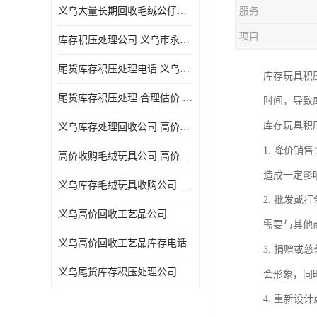
义乌大量长期回收毛绒公仔公司 高价回收库存积压 高价回收 欢迎电话咨询
服务
五金工具库存回收
项目
库存积压处理公司 义乌市永峰贸易商行
库存厨具回收
尾货库存积压处理电话 义乌市永峰贸易商行
库存玩具积
文具用品回收
尾货库存积压处理 合理估价 量大量小均可
时间，导致
厨房用品库存回收
库存玩具积
义乌库存处理回收公司 高价回收库存积压 大量尾货回收
回收库存
1. 降价
高价收购毛绒玩具公司 高价回收库存积压 回收库存 二手勿扰
库存回收
造成一定影
义乌库存毛绒玩具收购公司 高价回收库存积压 义乌市永峰贸易商行
2. 批发
义乌高价回收工艺品公司
需要与其他
义乌高价回收工艺品库存电话
3. 捐赠
义乌尾货库存积压处理公司
会形象，同
4. 重新