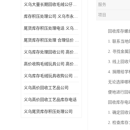
义乌大量长期回收毛绒公仔公司 高价回收库存积压 高价回收 欢迎电话咨询
服务
五金工具库存回收
项目
库存积压处理公司 义乌市永峰贸易商行
库存厨具回收
尾货库存积压处理电话 义乌市永峰贸易商行
回收库存螺
文具用品回收
尾货库存积压处理 合理估价 量大量小均可
1. 联系
厨房用品库存回收
2. 寻找
义乌库存处理回收公司 高价回收库存积压 大量尾货回收
回收库存
3. 线上
高价收购毛绒玩具公司 高价回收库存积压 回收库存 二手勿扰
库存回收
4. 捐赠
义乌库存毛绒玩具收购公司 高价回收库存积压 义乌市永峰贸易商行
无论选择哪
义乌高价回收工艺品公司
便地进行回
义乌高价回收工艺品库存电话
回收库存电
义乌尾货库存积压处理公司
1. 确定
2. 检查