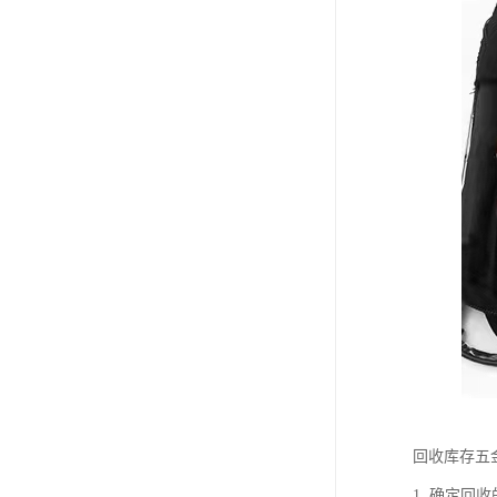
回收库存五
1. 确定