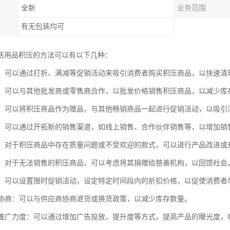
全新
业务范围
有无包装均可
活用品积压的方法可以有以下几种：
促销：可以通过打折、满减等促销活动来吸引消费者购买积压商品，以快速清
销售：可以与其他批发商或零售商合作，以批发价格销售积压商品，以减少库
活动：可以将积压商品作为赠品，与其他畅销商品一起进行促销活动，以吸引
拓展：可以通过开拓新的销售渠道，如线上销售、合作伙伴销售等，以增加销
改进：对于积压商品中存在质量问题或不受欢迎的款式，可以进行产品改进
捐赠：对于无法销售的积压商品，可以考虑将其捐赠给慈善机构，以回馈社会
促销：可以设置限时促销活动，设定特定时间段内的折扣价格，以促使消费者
应商协商：可以与供应商协商退货或换货政策，以减少库存数量。
市场推广力度：可以通过增加广告投放、提升度等方式，提高产品的曝光度