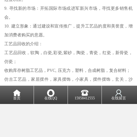
9. 寻找新的市场：开拓国际市场或进军新兴市场，寻找更多销售机
会。
10. 建立形象：通过建设和宣传推广，提升工艺品的度和美誉度，增
加消费者购买的意愿。
工艺品回收的介绍：
工艺品回收，软陶，白瓷,彩瓷,紫砂，陶瓷，青瓷，红瓷，新骨瓷，
仿瓷；
收购库存树脂工艺品，PVC, 压克力，塑料，合成树脂，复合材料；
仿古工艺品，家居摆件，家具摆饰，小家具，摆件摆饰，玄关，沙
发，创意摆件，透明树脂摆件，小虹艺品摆件，厅摆饰，著华工艺
品，陶瓷花瓶，新古典装饰品，家居摆饰，创意摆件，欧式美家居
首页
在线QQ
15958412555
在线留言
摆饰；工艺品艺术品摆设，美式摆件，装饰品，复古摆饰，客厅摆
饰，厅玄关，书房，餐厅家居摆饰，装饰品摆件，欧式复古地球
仪，招财，树脂摆饰家居，欧式古典人物摆饰，创意家居摆饰品，
欧式复古摆件，装饰收音机摆设，家居饰品摆件，摆饰欧式，树脂