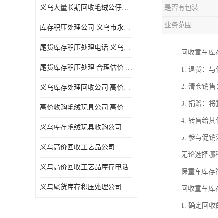
义乌大量长期回收毛绒公仔公司 高价回收库存积压 高价回收 欢迎电话咨询
是否有包装
五金工具库存回收
业务范围
库存积压处理公司 义乌市永峰贸易商行
库存厨具回收
尾货库存积压处理电话 义乌市永峰贸易商行
回收童车库
文具用品回收
尾货库存积压处理 合理估价 量大量小均可
1. 退货
厨房用品库存回收
2. 清仓
义乌库存处理回收公司 高价回收库存积压 大量尾货回收
回收库存
3. 捐赠
高价收购毛绒玩具公司 高价回收库存积压 回收库存 二手勿扰
库存回收
4. 转售
义乌库存毛绒玩具收购公司 高价回收库存积压 义乌市永峰贸易商行
5. 参与
义乌高价回收工艺品公司
无论选择哪
义乌高价回收工艺品库存电话
保童车库存
义乌尾货库存积压处理公司
回收童车库
1. 确定