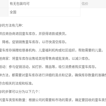
有无包装均可
估价
全国
存的方法有几种：
：与供应商协商退回童车库存，并获得退款或换货。
销售：降格，促销销售童车库存，以尽快清空库存。
：将童车库存捐赠给慈善机构、儿童福利机构或社区组织，帮助需要的儿童。
给其他商家：将童车库存出售给其他零售商或批发商，以减少库存。
促销活动：参与促销活动，如打折、赠品等，吸引消费者购买童车库存。
种方法，都需要对童车库存进行详细的清点和记录，确保库存数量的准确
符合相关的法规和标准。
存的步骤可以分为以下几个：
回收的童车类型和数量：根据公司的需要和市场的需求，确定要回收的童车类