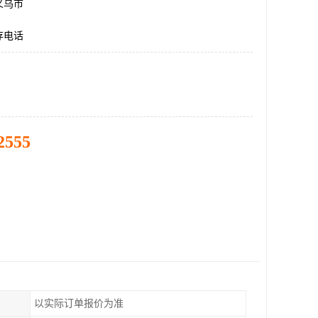
义乌市
存电话
2555
以实际订单报价为准