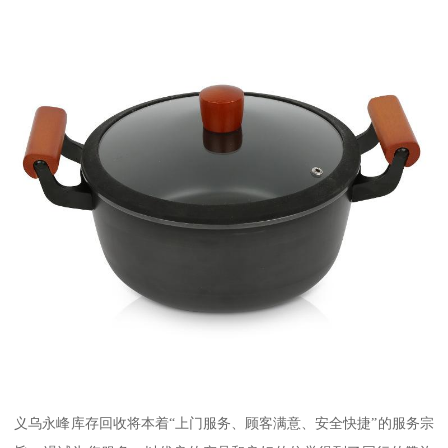
义乌永峰库存回收将本着“上门服务、顾客满意、安全快捷”的服务宗