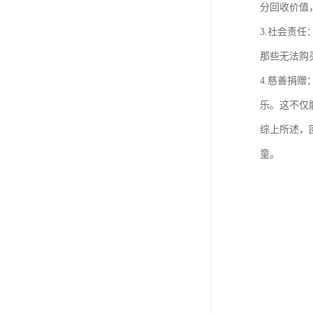
分回收价值
3.社会责
那些无法购
4.慈善捐
乐。这不仅
综上所述，
童。