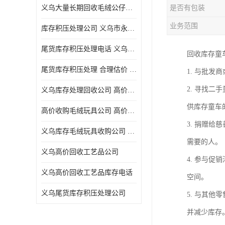
义乌大量长期回收毛绒公仔公司 高价回收库存积压 高价回收 欢迎电话咨询
是否有包装
五金工具库存回收
业务范围
库存积压处理公司 义乌市永峰贸易商行
库存厨具回收
尾货库存积压处理电话 义乌市永峰贸易商行
回收库存童
文具用品回收
尾货库存积压处理 合理估价 量大量小均可
1. 与批
厨房用品库存回收
2. 寻找
义乌库存处理回收公司 高价回收库存积压 大量尾货回收
回收库存
供库存童车
高价收购毛绒玩具公司 高价回收库存积压 回收库存 二手勿扰
库存回收
3. 捐赠
义乌库存毛绒玩具收购公司 高价回收库存积压 义乌市永峰贸易商行
需要的人。
义乌高价回收工艺品公司
4. 参与
义乌高价回收工艺品库存电话
空间。
义乌尾货库存积压处理公司
5. 与其
并减少库存