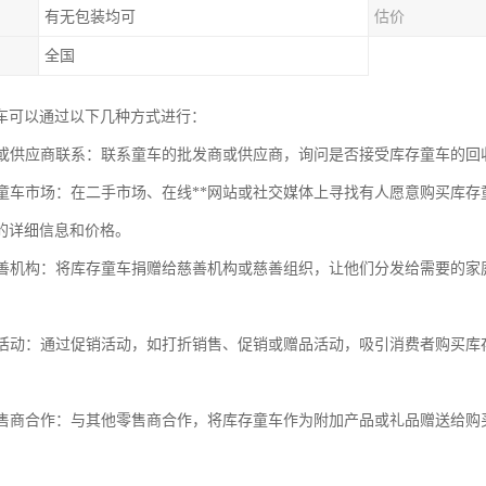
有无包装均可
估价
全国
车可以通过以下几种方式进行：
发商或供应商联系：联系童车的批发商或供应商，询问是否接受库存童车的
二手童车市场：在二手市场、在线**网站或社交媒体上寻找有人愿意购买库
的详细信息和价格。
给慈善机构：将库存童车捐赠给慈善机构或慈善组织，让他们分发给需要的
促销活动：通过促销活动，如打折销售、促销或赠品活动，吸引消费者购买
他零售商合作：与其他零售商合作，将库存童车作为附加产品或礼品赠送给
。