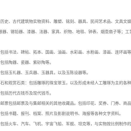
括历史、古代建筑物实物资料、雕塑、铭刻、器具、民间艺术品、文具文
银器、锡铅器、漆器、法器、家具、织物、地毯、钟表、烟壶扇子等；工
：包括书法、碑帖、拓本、国画、油画、水彩画、水粉画、漆画、连环画
：包括陶器、瓷器、紫砂陶等。
：包括玉礼器、玉兵器、玉器具，以及玉陈设器等。
名石和观赏石类：包括雕琢的珠宝翠玉，以及形成未经人工雕琢为主的各
：包括历代古钱币及现代钱币。
：邮票包括邮票及与集邮相关的其他收藏品。包括印花、奖券、门券、商
：包括书籍、报刊、档案、照片及影剧说明书、海报等各种文字资料。
：包括火车、汽车、飞机、宇宙飞船、军舰、坦克等，与实物按比例制作