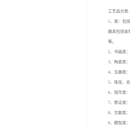
工艺品分类:
1、类：包
器具包括金
等。
2、书画类
3、陶瓷类
4、玉器类
5、珠宝、
6、钱币类
7、票证类
8、文献类
9、模型类