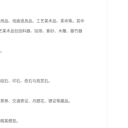
娱用品、戏曲道具品、工艺美术品、革命等。其中
艺美术品包括料器、珐琅、紫砂、木雕、藤竹器
等。
种砚石、印石、奇石与观赏石。
品票券、交通票证、月膘花、镖证等藏品。
的精美模型。