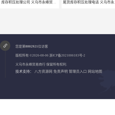
库存积压处理公司 义乌市永峰贸易商行
尾货库存
您是第
8802921
位访客
版权所有 ©2026-08-06
浙ICP备2021006183号-2
义乌市永峰贸易商行
保留所有权利.
技术支持：
八方资源网
免责声明
管理员入口
网站地图
湛江库存服装回收
宿迁玩具回收公司